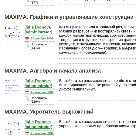
(877)
MAXIMA. Графики и управляющие конструкции
Julia Dronova
Как мы уже говорили в прошлый раз, колич
Maxima разработчики постарались свести к
(administrator)
каждой конкретной функции, соответственно
16 ноября 2009
тенденция и в функциях построения график
всего две, с очевидными, как всегда, назва
Просмотры
(1414)
из значений слова
plot
—
график
, а аббре
двумерный
и
трехмерный
).
MAXIMA. Алгебра и начала анализа
Julia Dronova
В этой статье рассказывается о работе с 
интегрировании, поиске решений уравнений 
(administrator)
дифференциальных.
16 ноября 2009
Просмотры
(1294)
MAXIMA. Укротитель выражений
Julia Dronova
В этой статье рассказывается о штатных в
упрощению и прочим преобразованиям выр
(administrator)
16 ноября 2009