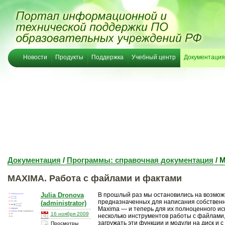
Новости
Продукты
Поддержка
Учебный центр
Документация
Документация
/
Программы: справочная документация
/ 
MAXIMA. Работа c файлами и фактами
Julia Dronova
В прошлый раз мы остановились на возмож
предназначенных для написания собственн
(administrator)
Maxima — и теперь для их полноценного и
16 ноября 2009
несколько инструментов работы с файлами
загружать эти функции и модули на диск и с 
Просмотры