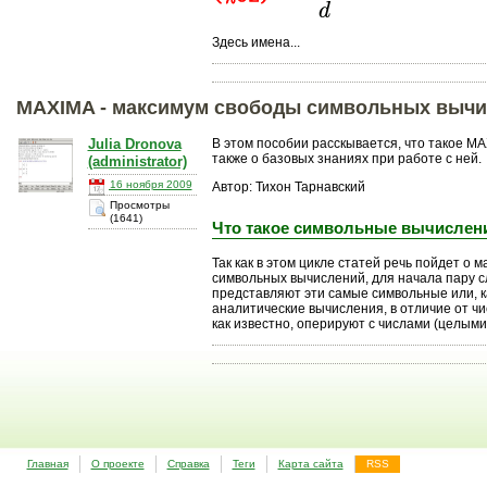
Здесь имена...
MAXIMA - максимум свободы символьных выч
Julia Dronova
В этом пособии расскывается, что такое MA
также о базовых знаниях при работе с ней.
(administrator)
16 ноября 2009
Автор: Тихон Тарнавский
Просмотры
(1641)
Что такое символьные вычислен
Так как в этом цикле статей речь пойдет о
символьных вычислений, для начала пару сл
представляют эти самые символьные или, к
аналитические вычисления, в отличие от ч
как известно, оперируют с числами (целыми
Главная
О проекте
Справка
Теги
Карта сайта
RSS