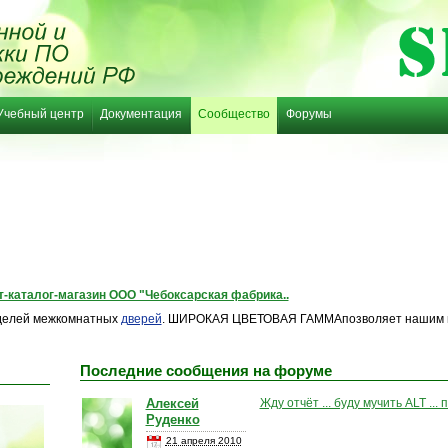
Учебный центр
Документация
Сообщество
Форумы
-каталог-магазин ООО "Чебоксарская фабрика..
елей межкомнатных
дверей
. ШИРОКАЯ ЦВЕТОВАЯ ГАММАпозволяет нашим м
Последние сообщения на форуме
Алексей
Жду отчёт ... буду мучить ALT ..
Руденко
21 апреля 2010