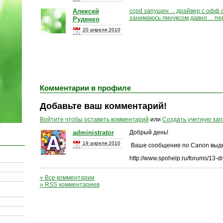
Алексей
ccpd запущен ... драйвер с офф сай
занимаюсь линуксом давно ... пе
Руденко
20 апреля 2010
Комментарии в профиле
Добавьте ваш комментарий!
Войтите чтобы оставить комментарий
или
Создать учетную зап
administrator
Добрый день!
19 апреля 2010
Ваше сообщение по Canon выде
http://www.spohelp.ru/forums/13-dr
» Все комментарии
» RSS комментариев