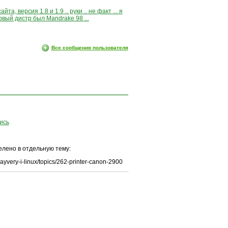
та, версия 1.8 и 1.9 .. руки .. не факт ... я
рвый дистр был Mandrake 98 ...
Все сообщения пользователя
ись
лено в отдельную тему:
ayvery-i-linux/topics/262-printer-canon-2900