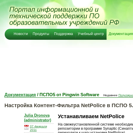
Новости
Продукты
Поддержка
Учебный центр
Документация
Документация
/ ПСПО5 от Pingwin Software
Недавнее
Популярн
Настройка Контент-Фильтра NetPolice в ПСПО 5.
Julia Dronova
Устанавливаем NetPolice
(administrator)
На свежеустановленной системе необходим
07 февраля
репозитории в программе Synaptic (Синапти
2011
переходите к шагу установки NetPolice).