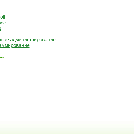
oll
use
o
мное администрирование
аммирование
еги