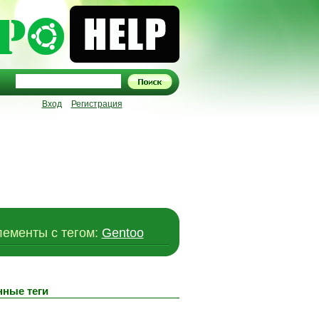
Вход
Регистрация
ементы c тегом:
Gentoo
нные теги