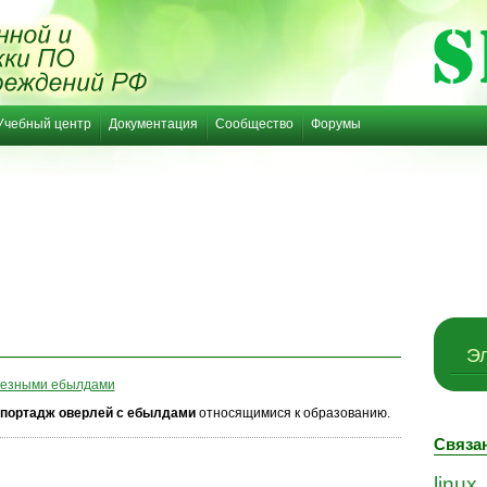
Учебный центр
Документация
Сообщество
Форумы
Эл
олезными ебылдами
портадж оверлей
с ебылдами
относящимися к образованию.
Связа
linux