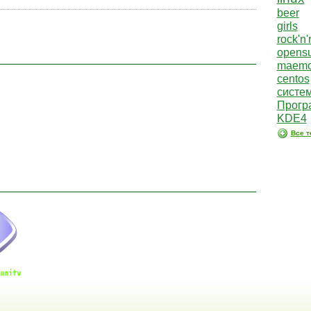
beer
girls
rock'n'r
opens
maem
centos
систе
Прогр
KDE4
Все т