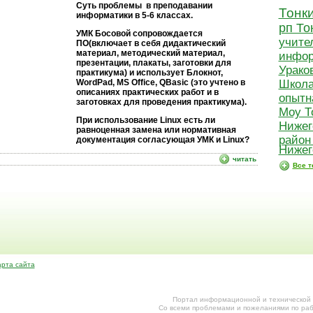
Суть проблемы в преподавании
Тонк
информатики в 5-6 классах.
рп То
УМК Босовой сопровождается
учите
ПО(включает в себя дидактический
материал, методический материал,
инфор
презентации, плакаты, заготовки для
Урако
практикума) и использует Блокнот,
Школ
WordPad, MS Office, QBasic (это учтено в
описаниях практических работ и в
опытн
заготовках для проведения практикума).
Моу Т
При использование Linux есть ли
Нижег
равноценная замена или нормативная
район
документация согласующая УМК и Linux?
Нижег
читать
Все т
арта сайта
Портал информационной и технической
Cо всеми проблемами и пожеланиями по раб