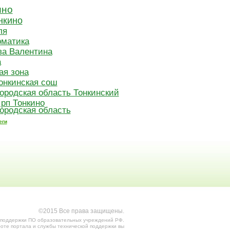
ино
нкино
ля
матика
ва Валентина
а
ая зона
онкинская сош
ородская область Тонкинский
 рп Тонкино
ородская область
еги
©2015 Все права защищены.
 поддержки ПО образовательных учреждений РФ.
оте портала и службы технической поддержки вы