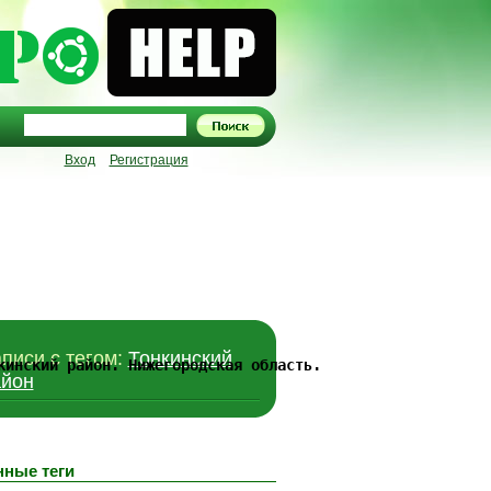
Вход
Регистрация
писи c тегом:
Тонкинский
кинский район. Нижегородская область.
айон
нные теги