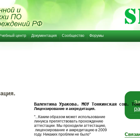
Учебный центр
Документация
Сообщество
Форумы
ация.
За
Валентина Уракова. МОУ Тонкинская сош. Тон
р
Лицензирование и аккредитация.
"...Каким образом может использование
линукса препятствовать прохождению
аттестации. Мы проходили аттестацию,
лицензирование и аккредитацию в 2009
Связа
году. Никаких проблем не было"