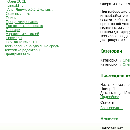
Open SUSE
Оперативная пам
LinuxMint
Альт Линукс 5.0.2 Школьный
При выборе дистр
Офисный пакет
интерфейса, учит
Поиск
следует избегать
Программирование
приложений можно
Распознавание текста
видекартами и па
Словари
нежели деклариру
Управление школой
тестировании дис
Браузеры
дистрибутивах.
Почтовые клиенты
Тестирование, обучающие среды
Текстовые редакторы
Категории
Проигрыватели
Категория →
Опе
Категория →
Опе
Последняя в
Название: устан
Номер: 1
Дата выхода: 18 
Подробнее
Скачать
Все версии →
Новости
Новостей нет