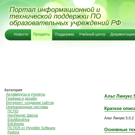
Новости
Продукты
Поддержка
Учебный центр
Документация
Категория
Антивирусы и утилиты
Альт Линукс
Графика и дизайн
Интернет: создание сайтов
Операционные системы
Краткое опис
ПСПО
НауЛинукс Школа
Альт Линукс 5.0
EduMandriva
EdUbuntu
ПСПО5 от PingWin Software
Основные тех
Fedora