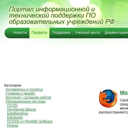
Новости
Продукты
Поддержка
Учебный центр
Документация
Категория
Антивирусы и утилиты
Moz
Графика и дизайн
Интернет: создание сайтов
Своб
Операционные системы
сред
ПСПО
множ
НауЛинукс Школа
распространяетс
EduMandriva
EdUbuntu
ПСПО5 от PingWin Software
Fedora