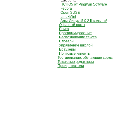
EdUbuntu
ПСПО5 от PingWin Software
Fedora
Open SUSE
LinuxMint
Альт Линукс 5.0.2 Школьный
Офисный пакет
Поиск
Программирование
Распознавание текста
Словари
Управление школой
Браузеры
Почтовые клиенты
Тестирование, обучающие среды
Текстовые редакторы
Проигрыватели