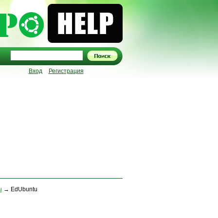
Вход
Регистрация
ы
→ EdUbuntu