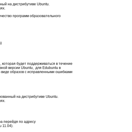
ный на дистрибутиве Ubuntu.
ях.
оличество программ образовательного
)
, которая будет поддерживаться в течение
овной версии Ubuntu, для Edubuntu в
в виде образов с исправленными ошибками
нованный на дистрибутиве Ubuntu.
ях.
ра перейдя по адресу
 11.04).