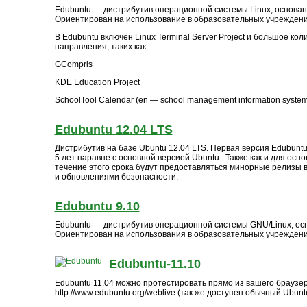
Edubuntu — дистрибутив операционной системы Linux, основан
Ориентирован на использование в образовательных учреждени
В Edubuntu включён Linux Terminal Server Project и большое к
направления, таких как
GCompris
KDE Education Project
SchoolTool Calendar (en — school management information system
Edubuntu 12.04 LTS
Дистрибутив на базе Ubuntu 12.04 LTS. Первая версия Edubuntu
5 лет наравне с основной версией Ubuntu. Также как и для осн
течение этого срока будут предоставляться минорные релизы 
и обновлениями безопасности.
Edubuntu 9.10
Edubuntu — дистрибутив операционной системы GNU/Linux, ос
Ориентирован на использования в образовательных учреждени
Edubuntu-11.10
Edubuntu 11.04 можно протестировать прямо из вашего браузе
http://www.edubuntu.org/weblive (так же доступен обычный Ubuntu