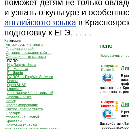
поможет детям не только овла
и узнать о культуре и особенно
английского языка
в Красноярск
подготовку к ЕГЭ. . . . .
Категория
Антивирусы и утилиты
ПСПО
Графика и дизайн
Интернет: создание сайтов
Программные пр
Операционные системы
ПСПО
НауЛинукс Школа
Лин
EduMandriva
EdUbuntu
В ре
ПСПО5 от PingWin Software
дист
Fedora
граф
Open SUSE
компьютерах. Кро
LinuxMint
использовать ре
Альт Линукс 5.0.2 Школьный
Офисный пакет
Поиск
Ли
Программирование
Распознавание текста
В ре
Словари
дист
Управление школой
Браузеры
Дистрибутив «Лин
Почтовые клиенты
перевода всех ро