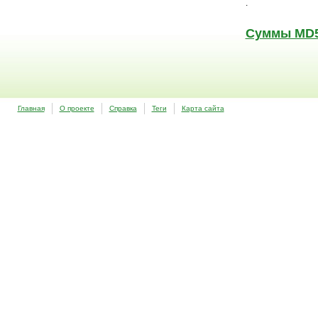
.
Суммы MD5 
Главная
О проекте
Справка
Теги
Карта сайта