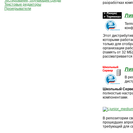
Тестирование, обучающие среды
разработках комп
Текстовые редакторы
Проигрыватели
Ли
Term
конф
Этот дистрибутив
которыми работаю
только для отобр
организации рабо
(память от 32 МБ
рассматривается 
Ли
В ре
дист
Школьный Серв
полностью настр
компонентами.
В репозитории св
прошедших апроба
требующий для с