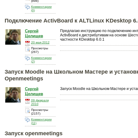
(898)
Комментарии
(0)
Подключение ActivBoard к ALTLinux KDesktop 6.
Сергей
Предлагаю инструкцию по подключению инт
ActivBoard к дистрибутивам на основе Шест
Целищев
частноcти KDesktop 6.0.1
20 мая 2012
Просмотры
(267)
Комментарии
(2)
Запуск Moodle на Школьном Мастере и установ
Openmeetings
Сергей
Запуск Moodle на Школьном Мастере и уста
Целищев
09 февраля
2010
Просмотры
(2157)
Комментарии
(11)
Запуск openmeetings