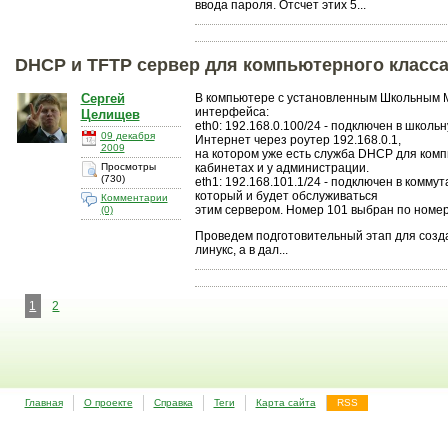
ввода пароля. Отсчет этих 5...
DHCP и TFTP сервер для компьютерного класс
Сергей
В компьютере с установленным Школьным 
интерфейса:
Целищев
eth0: 192.168.0.100/24 - подключен в школь
09 декабря
Интернет через роутер 192.168.0.1,
2009
на котором уже есть служба DHCP для ком
Просмотры
кабинетах и у администрации.
(730)
eth1: 192.168.101.1/24 - подключен в комму
который и будет обслуживаться
Комментарии
этим сервером. Номер 101 выбран по номеру
(0)
Проведем подготовительный этап для созда
линукс, а в дал...
1
2
Главная
О проекте
Справка
Теги
Карта сайта
RSS