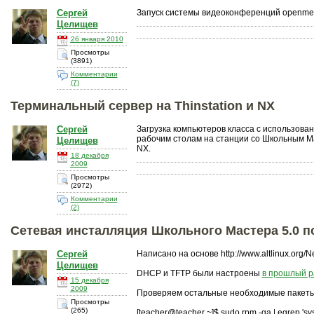
Сергей
Запуск системы видеоконференций openmee
Целищев
26 января 2010
Просмотры
(3891)
Комментарии
(7)
Терминальный сервер на Thinstation и NX
Сергей
Загрузка компьютеров класса с использован
рабочим столам на станции со Школьным 
Целищев
NX.
18 декабря
2009
Просмотры
(2972)
Комментарии
(2)
Сетевая инсталляция Школьного Мастера 5.0 п
Сергей
Написано на основе http://www.altlinux.org/Net
Целищев
DHCP и TFTP были настроены
в прошлый р
15 декабря
2009
Проверяем остальные необходимые пакеты
Просмотры
(265)
[teacher@teacher ~]$ sudo rpm -qa | egrep 'sys