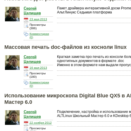
Сергей
Пакет драйвера интерактивной доски Promet
АльтЛинукс Седьмая платформа
Целищев
23 мая 2013
Просмотры
(386)
Комментарии
(0)
Массовая печать doc-файлов из косноли linux
Сергей
Краткая заметка про печать из консоли бо
однотипных документов в формате .doc
Целищев
Именно в этом формате нам выдали пропус
16 мая 2013
Просмотры
(180)
Комментарии
(0)
Использование микроскопа Digital Blue QX5 в
Мастер 6.0
Сергей
Подключение, настройка и использование ми
ALTLinux Школьный Мастер 6.0 и KDesktop 6
Целищев
22 ноября 2012
Просмотры