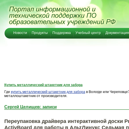
Новости
Продукты
Поддержка
Учебный центр
Документация
Купить металлический штакетник для забора
Где
купить металлический штакетник для забора
в Вологде или Череповце?
металлоштакетник от производителя.
Сергей Целищев: записи
Переупаковка драйвера интерактивной доски P
ActivBoard для работы в АльтЛинукс Седьмая 