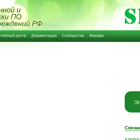
Учебный центр
Документация
Сообщество
Форумы
Эл
Связа
sams