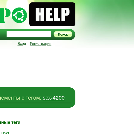
Вход
Регистрация
ементы c тегом:
scx-4200
нные теги
ung