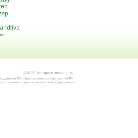
тер
вер
andriva
еги
©2015 Все права защищены.
 поддержки ПО образовательных учреждений РФ.
оте портала и службы технической поддержки вы
можете обратиться по адресу .