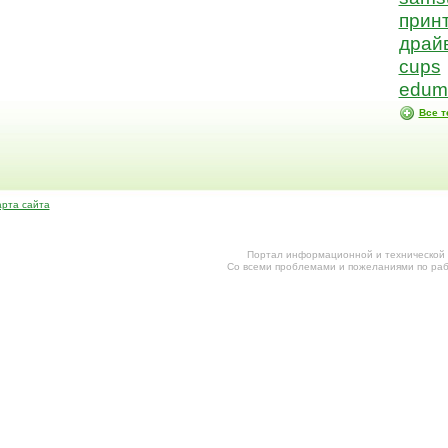
прин
драй
cups
edum
Все т
арта сайта
Портал информационной и технической
Cо всеми проблемами и пожеланиями по раб