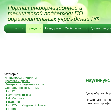
Новости
Продукты
Поддержка
Учебный центр
Документация
Категория
Антивирусы и утилиты
НауЛинукс 
Графика и дизайн
Интернет: создание сайтов
Операционные системы
ПСПО
Дистрибутив Нау
НауЛинукс Школа
EduMandriva
НауЛинукс Школа 
EdUbuntu
пакетами русифи
ПСПО5 от PingWin Software
Fedora