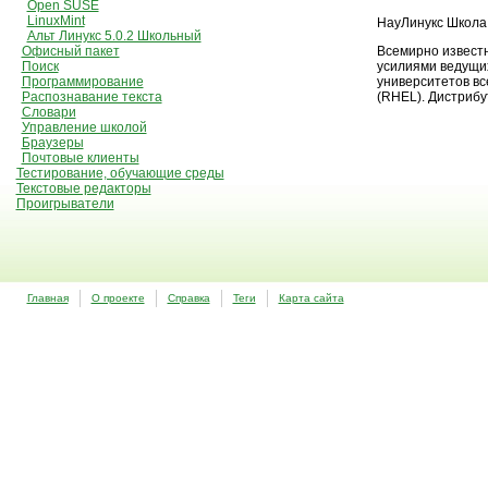
Open SUSE
LinuxMint
НауЛинукс Школа 
Альт Линукс 5.0.2 Школьный
Офисный пакет
Всемирно известн
Поиск
усилиями ведущих
Программирование
университетов все
Распознавание текста
(RHEL). Дистрибу
Словари
Управление школой
Браузеры
Почтовые клиенты
Тестирование, обучающие среды
Текстовые редакторы
Проигрыватели
Главная
О проекте
Справка
Теги
Карта сайта