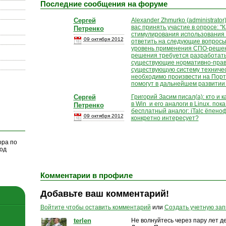
Последние сообщения на форуме
Сергей
Alexander Zhmurko (administrato
вас принять участие в опросе: 
Петренко
стимулирования использования
09 октября 2012
ответить на следующие вопросы:
уровень применения СПО-решен
решения требуется разработать
существующие нормативно-прав
существующую систему техниче
необходимо произвести на Пор
помогут в дальнейшем развити
Сергей
Григорий Засим писал(а): кто и 
в Win и его аналоги в Linux. пок
Петренко
бесплатный аналог: iTalc ​ёпеноф
09 октября 2012
конкретно интересует?
ора по
од
Комментарии в профиле
Добавьте ваш комментарий!
Войтите чтобы оставить комментарий
или
Создать учетную зап
terlen
Не волнуйтесь через пару лет де