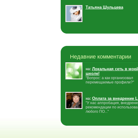
Татьяна Шульцева
Недавние комментарии
Локальная сеть в мое
на:
школе!
"Вопрос: а как организовал
перемещаемые профили?"
Оплата за внедрение L
на:
"У нас аппробация, внедрени
рекомендации по использов
любого ПО..."