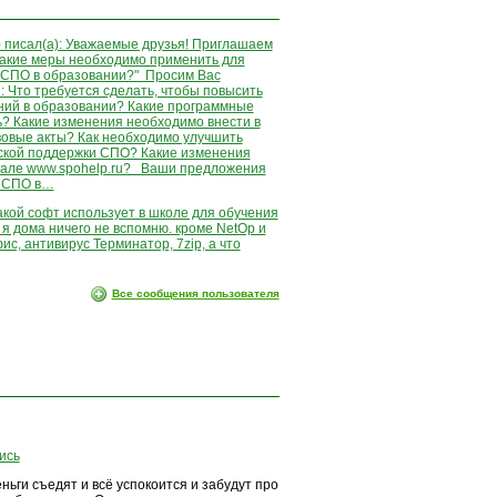
r) писал(а): Уважаемые друзья! Приглашаем
"Какие меры необходимо применить для
 СПО в образовании?" Просим Вас
 Что требуется сделать, чтобы повысить
ий в образовании? Какие программные
? Какие изменения необходимо внести в
овые акты? Как необходимо улучшить
ской поддержки СПО? Какие изменения
тале www.spohelp.ru? Ваши предложения
и СПО в…
какой софт использует в школе для обучения
а я дома ничего не вспомню. кроме NetOp и
ис, антивирус Терминатор, 7zip, а что
Все сообщения пользователя
ись
ньги съедят и всё успокоится и забудут про