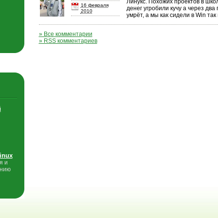
Линукс. Похожих проектов в школ
16 февраля
денег угробили кучу а через два 
2010
умрёт, а мы как сидели в Win так
» Все комментарии
» RSS комментариев
й
inux
я и
анию