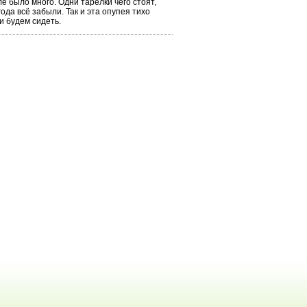
е было много. Одни тарелки чего стоят,
года всё забыли. Так и эта опупея тихо
 и будем сидеть.