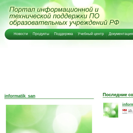
Новости
Продукты
Поддержка
Учебный центр
Документация
Последние с
informatik_san
infor
15