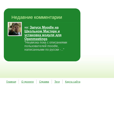
Недавние комментарии
Запуск Moodle на
на:
Школьном Мастере и
установка модуля для
Openmeetings
"Неувязка пока с описаниями
пользователей moodle,
написанными по русски -..."
Главная
О проекте
Справка
Теги
Карта сайта