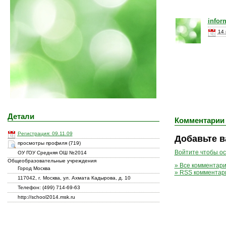
infor
14
Детали
Комментарии
Регистрация: 09.11.09
Добавьте в
просмотры профиля (719)
Войтите чтобы о
ОУ ГОУ Средняя ОШ №2014
Общеобразовательные учреждения
» Все комментар
Город Москва
» RSS комментар
117042, г. Москва, ул. Ахмата Кадырова, д. 10
Телефон: (499) 714-69-63
http://school2014.msk.ru